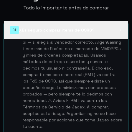
Todo lo importante antes de comprar
¿Es seguro comprar items de OSRS?
01
▲
Sí — si elegís al vendedor correcto. ArgenGaming
tiene más de 5 años en el mercado de MMORPGs
y miles de órdenes completadas. Usamos
métodos de entrega discretos y nunca te
pedimos tu usuario ni contraseña. Dicho eso,
comprar items con dinero real (RMT) va contra
los TdS de OSRS, así que siempre existe un
pequeño riesgo. Lo minimizamos con procesos
probados — pero siempre te lo decimos con
honestidad. ⚠️ Aviso: El RMT va contra los
Términos de Servicio de Jagex. Al comprar,
aceptás este riesgo. ArgenGaming no se hace
responsable por acciones que tome Jagex sobre
tu cuenta.