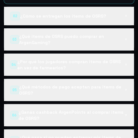
¿Cómo se entregan los items de OSRS?
02
▼
¿Qué items de OSRS puedo comprar en
03
▼
ArgenGaming?
¿Por qué los jugadores compran items de OSRS
04
▼
en vez de farmearlos?
¿Qué métodos de pago aceptan para items de
05
▼
OSRS?
¿Ganás cashback ArgenPoints al comprar items
06
▼
de OSRS?
¿Qué pasa si no pueden entregar mis items de