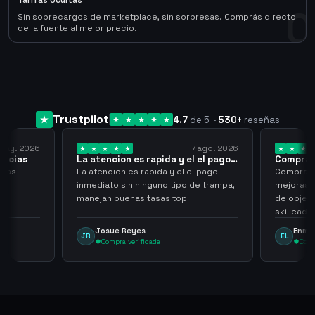
Tarifas Ocultas
0
Sin sobrecargos de marketplace, sin sorpresas. Comprás directo
de la fuente al mejor precio.
Trustpilot
4.7
de 5
·
530
+
reseñas
 may. 2026
7 ago. 2026
racias
La atencion es rapida y el el pago…
Compra r
cias
La atencion es rapida y el el pago
Compra ra
inmediato sin ninguno tipo de trampa,
mejoras s
manejan buenas tasas top
de objet
skilleada
tampoco u
Josue Reyes
Enma
JR
EL
comprome
Compra verificada
Comp