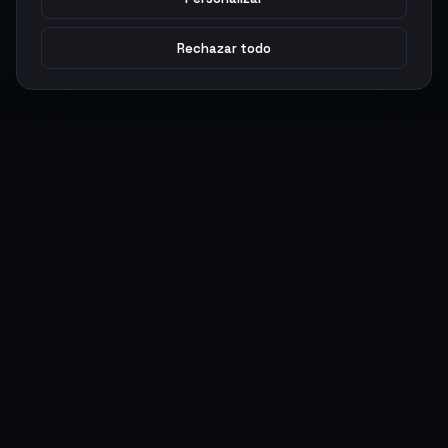
Rechazar todo
Argen
Gaming
Potencia tu juego con productos digitales premium. Entrega
rápida, pagos seguros, soporte 24/7.
SERVICIOS
LEGAL
Monedas
Términos y Condiciones
Top-Ups
Política de Privacidad
Tarjetas Regalo
Política de AML
Objetos
Política de Precios
Boosting
Cuentas
Intercambiar
Vender
ACCIONES DE USUARIO
CONECTAR
Ingresar
Discord
Regístrate
WhatsApp
ArgenPuntos
Trustpilot