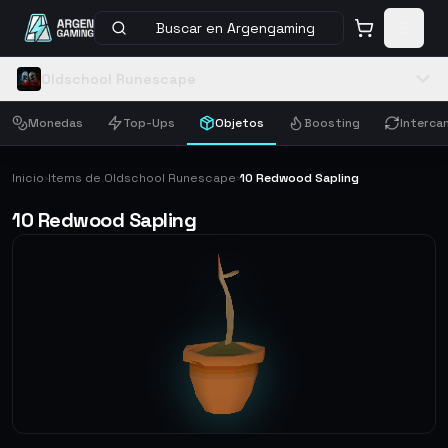
Buscar en Argengaming
Oldschool Runescape
Monedas
Top-Ups
Objetos
Boosting
Interca
Inicio
Items de Oldschool Runescape
10 Redwood Sapling
›
›
10 Redwood Sapling