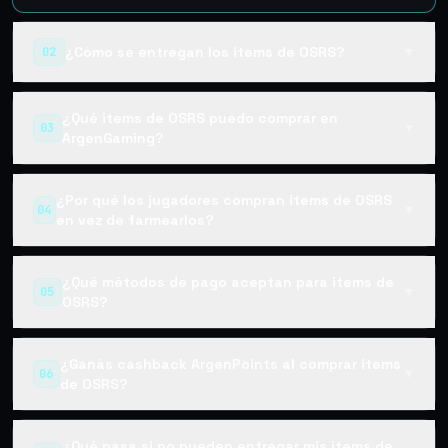
¿Cómo se entregan los items de OSRS?
02
▼
¿Qué items de OSRS puedo comprar en
03
▼
ArgenGaming?
¿Por qué los jugadores compran items de OSRS
04
▼
en vez de farmearlos?
¿Qué métodos de pago aceptan para items de
05
▼
OSRS?
¿Ganás cashback ArgenPoints al comprar items
06
▼
de OSRS?
¿Qué pasa si no pueden entregar mis items de