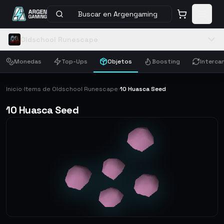
Buscar en Argengaming
Oldschool Runescape
Monedas
Top-Ups
Objetos
Boosting
Interca
Inicio
Items de Oldschool Runescape
10 Huasca Seed
›
›
10 Huasca Seed