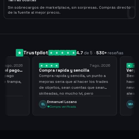
Tarifas Ocultas
0
Sin sobrecargos de marketplace, sin sorpresas. Comprás directo
de la fuente al mejor precio.
Trustpilot
4.7
de 5
·
530
+
reseñas
 ago. 2026
7 ago. 2026
 el pago…
Compra rapida y sencilla
Very go
 pago
Compra rapida y sencilla, un punto a
Been supp
e trampa,
mejoras seria que al hacer los trades
have hel
de objetos, sean cuentas que sean
never sca
skilleadas, no mucho lvl, pero
always
tampoco una lvl 3, ya que puede
Enmanuel Lozano
Marti
EL
MA
comprometer mi cuenta
Compra verificada
Comp