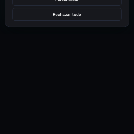
Rechazar todo
Argen
Gaming
Potencia tu juego con productos digitales premium. Entrega
rápida, pagos seguros, soporte 24/7.
SERVICIOS
LEGAL
Monedas
Términos y Condiciones
Top-Ups
Política de Privacidad
Tarjetas Regalo
Política de AML
Objetos
Política de Precios
Boosting
Cuentas
Intercambiar
Vender
ACCIONES DE USUARIO
CONECTAR
Ingresar
Discord
Regístrate
WhatsApp
ArgenPuntos
Trustpilot