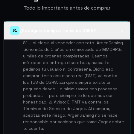
Todo lo importante antes de comprar
¿Es seguro comprar items de OSRS?
01
▲
Sí — si elegís al vendedor correcto. ArgenGaming
tiene más de 5 años en el mercado de MMORPGs
y miles de órdenes completadas. Usamos
métodos de entrega discretos y nunca te
pedimos tu usuario ni contraseña. Dicho eso,
comprar items con dinero real (RMT) va contra
los TdS de OSRS, así que siempre existe un
pequeño riesgo. Lo minimizamos con procesos
probados — pero siempre te lo decimos con
honestidad. ⚠️ Aviso: El RMT va contra los
Términos de Servicio de Jagex. Al comprar,
aceptás este riesgo. ArgenGaming no se hace
responsable por acciones que tome Jagex sobre
tu cuenta.