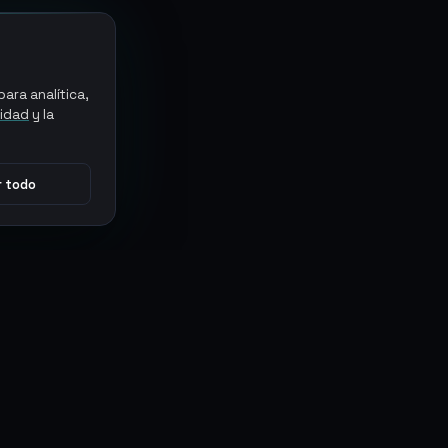
ara analítica,
cidad
y la
 todo
CONECTAR
MARKETPLACES
Sythe
Discord
Eldorado
WhatsApp
G2G
Trustpilot
PlayerAuctions
Gameboost