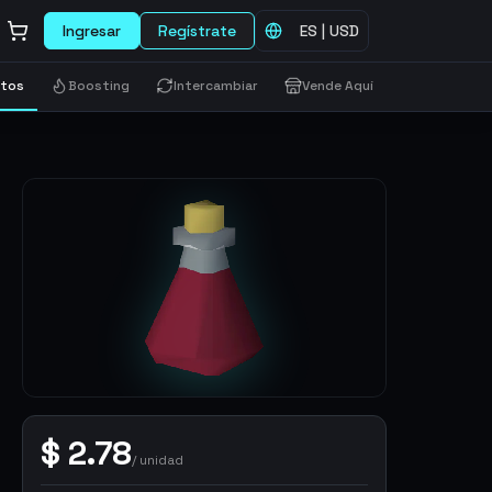
Ingresar
Regístrate
ES
|
USD
etos
Boosting
Intercambiar
Vende Aquí
$
2.78
/
unidad