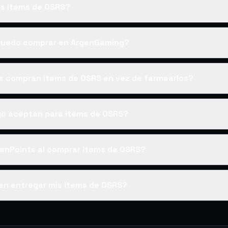
s items de OSRS?
puedo comprar en ArgenGaming?
es compran items de OSRS en vez de farmearlos?
o aceptan para items de OSRS?
enPoints al comprar items de OSRS?
en entregar mis items de OSRS?