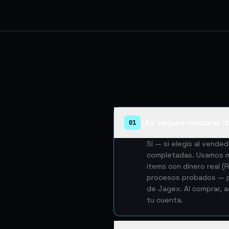
¿Es seguro comprar i
01
Sí — si elegís al vend
completadas. Usamos mé
items con dinero real 
procesos probados — pe
de Jagex. Al comprar, 
tu cuenta.