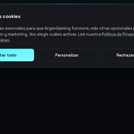
 cookies
s esenciales para que ArgenGaming funcione, más otras opcionales p
n y marketing. Vos elegís cuáles activar. Leé nuestra
Política de Priva
okies
.
tar todo
Personalizar
Rechazar
LEGAL
ACCIONES DE USUARIO
Términos y Condiciones
Ingresar
Política de Privacidad
Regístrate
Política de AML
ArgenPuntos
Política de Precios
Partnerships
Blog
Estado