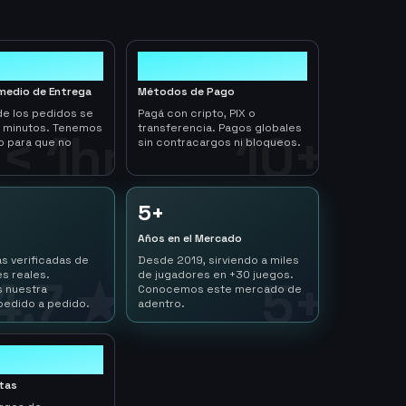
10+
medio de Entrega
Métodos de Pago
de los pedidos se
Pagá con cripto, PIX o
n minutos. Tenemos
transferencia. Pagos globales
< 1hr
10+
o para que no
sin contracargos ni bloqueos.
5+
Años en el Mercado
s verificadas de
Desde 2019, sirviendo a miles
s reales.
de jugadores en +30 juegos.
4.7 ★
5+
 nuestra
Conocemos este mercado de
pedido a pedido.
adentro.
ltas