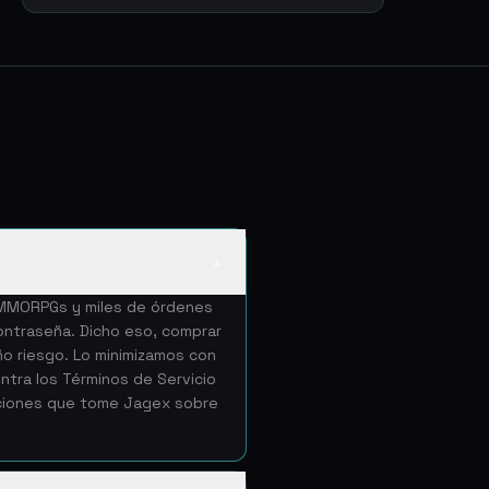
▲
e MMORPGs y miles de órdenes
ntraseña. Dicho eso, comprar
ño riesgo. Lo minimizamos con
tra los Términos de Servicio
cciones que tome Jagex sobre