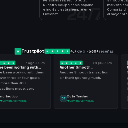
Personas reales, no bots.
Sin sobrec
Nuestro equipo habla español
marketplace
24/7
e inglés y está siempre en el
Comprás dir
Livechat
al mejor pre
Trustpilot
4.7
de 5
·
530
+
reseñas
1 ago. 2026
24 jul. 2026
king with
Another Smooth
Compre 57 m
 3 years
transaction sir thank…
minutos ya 
ing with them
Another Smooth transaction
Compre 57 m 
 four years,
sir thank you very much.
ya los tenia 
300
gracias nunc
de, zero
inconvenient
y recommend
argenganmin
Dota Trasher
Juan Pab
DT
JP
cada
Compra verificada
Compra ve