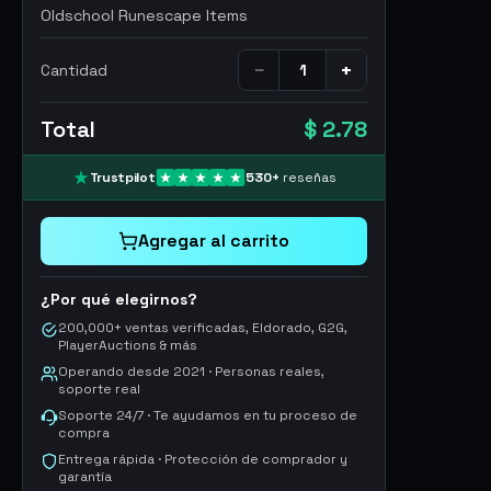
Oldschool Runescape Items
−
+
Cantidad
Total
$ 2.78
Trustpilot
530
+
reseñas
Agregar al carrito
¿Por qué elegirnos?
200,000+ ventas verificadas, Eldorado, G2G,
PlayerAuctions & más
Operando desde 2021 · Personas reales,
soporte real
Soporte 24/7 · Te ayudamos en tu proceso de
compra
Entrega rápida · Protección de comprador y
garantía