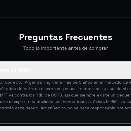
Preguntas Frecuentes
Todo lo importante antes de comprar
tems de OSRS?
edor correcto. ArgenGaming tiene más de 5 años en el mercado d
todos de entrega discretos y nunca te pedimos tu usuario ni co
(RMT) va contra los TdS de OSRS, así que siempre existe un peque
ro siempre te lo decimos con honestidad. ⚠️ Aviso: El RMT va con
aceptás este riesgo. ArgenGaming no se hace responsable por a