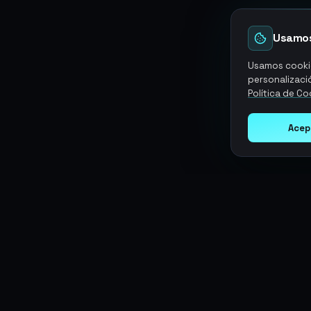
Usamos
Usamos cookie
personalizació
Política de Co
Acep
Argen
Gaming
SERVICIOS
Monedas
Top-Ups
Potencia tu juego con productos
Tarjetas Regalo
digitales premium. Entrega rápida,
Objetos
Boosting
pagos seguros, soporte 24/7.
Cuentas
Intercambiar
Vender