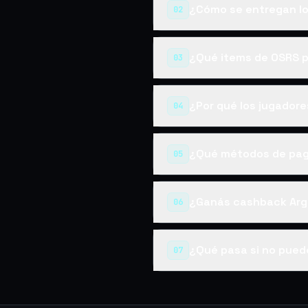
¿Cómo se entregan lo
02
¿Qué items de OSRS 
03
¿Por qué los jugador
04
¿Qué métodos de pag
05
¿Ganás cashback Arg
06
¿Qué pasa si no pued
07