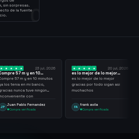
argos de
, sin sorpresas.
0
ecto de la fuente
cio.
23 jul. 2026
20 jul. 2026
 y en 10
es lo mejor de lo mejor
Trusted
los…
gracias por…
y en 10 minutos
es lo mejor de lo mejor
Trusted 
en mi banco,
gracias por todo sigan asi
a tuve ningún
muchachos
e con
g
lo Fernandez
frank avila
Leona
FA
LS
rificada
Compra verificada
Comp