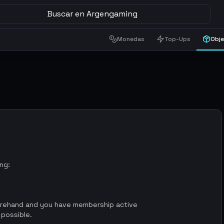
Buscar en Argengaming
Monedas
Top-Ups
Obj
ing:
orehand and you have membership active
 possible.