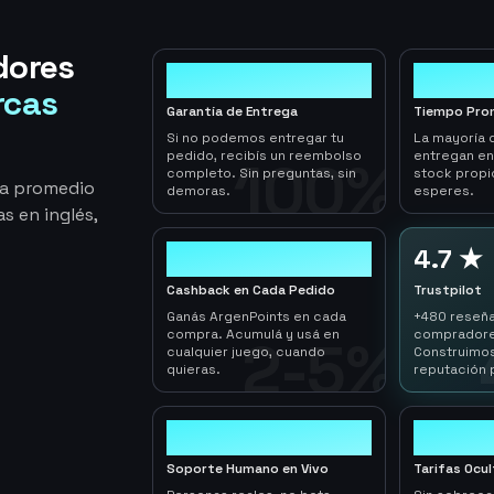
dores
100%
< 1hr
rcas
Garantía de Entrega
Tiempo Pro
Si no podemos entregar tu
La mayoría 
pedido, recibís un reembolso
entregan e
100%
completo. Sin preguntas, sin
stock propi
ga promedio
demoras.
esperes.
s en inglés,
2-5%
4.7 ★
Cashback en Cada Pedido
Trustpilot
Ganás ArgenPoints en cada
+480 reseña
compra. Acumulá y usá en
compradore
2-5%
cualquier juego, cuando
Construimos
quieras.
reputación 
24/7
0
Soporte Humano en Vivo
Tarifas Ocu