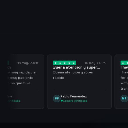
 may. 2026
10 may. 2026
Buena atención y súper
I have been wor
rápido
them for over…
pida y el
Buena atención y súper
I have been work
aciente
rápido
for over three or
 tuve
with more than 
transactions ma
problems, highl
Pablo Fernandez
mu tactico
PF
MT
them.
Compra verificada
Compra verifi