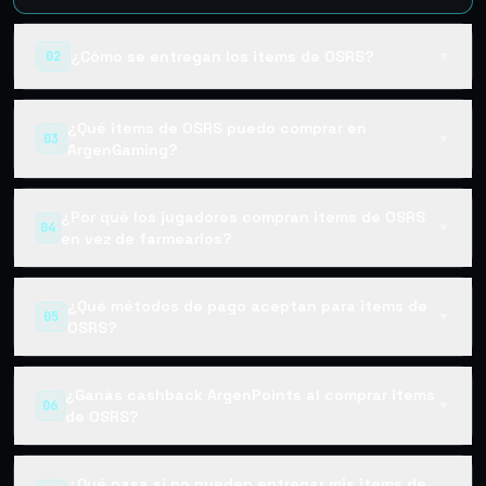
¿Cómo se entregan los items de OSRS?
02
▼
¿Qué items de OSRS puedo comprar en
03
▼
ArgenGaming?
¿Por qué los jugadores compran items de OSRS
04
▼
en vez de farmearlos?
¿Qué métodos de pago aceptan para items de
05
▼
OSRS?
¿Ganás cashback ArgenPoints al comprar items
06
▼
de OSRS?
¿Qué pasa si no pueden entregar mis items de