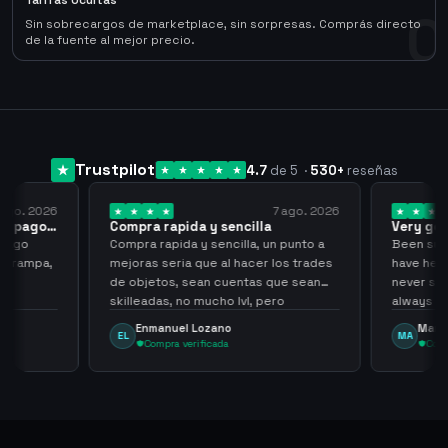
Tarifas Ocultas
0
Sin sobrecargos de marketplace, sin sorpresas. Comprás directo
de la fuente al mejor precio.
Trustpilot
4.7
de 5
·
530
+
reseñas
 ago. 2026
7 ago. 2026
 el pago…
Compra rapida y sencilla
Very go
 pago
Compra rapida y sencilla, un punto a
Been supp
e trampa,
mejoras seria que al hacer los trades
have held
de objetos, sean cuentas que sean
never sca
skilleadas, no mucho lvl, pero
always
tampoco una lvl 3, ya que puede
Enmanuel Lozano
Marti
EL
MA
comprometer mi cuenta
Compra verificada
Comp