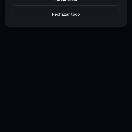
Rechazar todo
Argen
Gaming
Potencia tu juego con productos digitales premium. Entrega
rápida, pagos seguros, soporte 24/7.
SERVICIOS
LEGAL
Monedas
Términos y Condiciones
Top-Ups
Política de Privacidad
Tarjetas Regalo
Política de AML
Objetos
Política de Precios
Boosting
Cuentas
Intercambiar
Vender
ACCIONES DE USUARIO
CONECTAR
Ingresar
Discord
Regístrate
WhatsApp
ArgenPuntos
Trustpilot