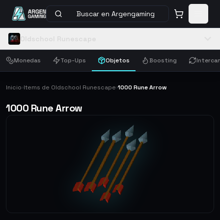
Buscar en Argengaming
Oldschool Runescape
Monedas
Top-Ups
Objetos
Boosting
Interca
Inicio
Items de Oldschool Runescape
1000 Rune Arrow
›
›
1000 Rune Arrow