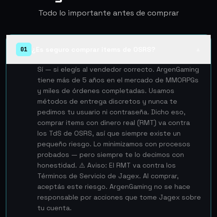
Todo lo importante antes de comprar
¿Es seguro comprar items de OSRS?
01
▲
Sí — si elegís al vendedor correcto. ArgenGaming
tiene más de 5 años en el mercado de MMORPGs
y miles de órdenes completadas. Usamos
métodos de entrega discretos y nunca te
pedimos tu usuario ni contraseña. Dicho eso,
comprar items con dinero real (RMT) va contra
los TdS de OSRS, así que siempre existe un
pequeño riesgo. Lo minimizamos con procesos
probados — pero siempre te lo decimos con
honestidad. ⚠️ Aviso: El RMT va contra los
Términos de Servicio de Jagex. Al comprar,
aceptás este riesgo. ArgenGaming no se hace
responsable por acciones que tome Jagex sobre
tu cuenta.