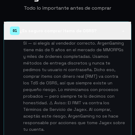
Todo lo importante antes de comprar
¿Es seguro comprar items de OSRS?
01
▲
Sí — si elegís al vendedor correcto. ArgenGaming
tiene más de 5 años en el mercado de MMORPGs
y miles de órdenes completadas. Usamos
métodos de entrega discretos y nunca te
pedimos tu usuario ni contraseña. Dicho eso,
comprar items con dinero real (RMT) va contra
los TdS de OSRS, así que siempre existe un
pequeño riesgo. Lo minimizamos con procesos
probados — pero siempre te lo decimos con
honestidad. ⚠️ Aviso: El RMT va contra los
Términos de Servicio de Jagex. Al comprar,
aceptás este riesgo. ArgenGaming no se hace
responsable por acciones que tome Jagex sobre
tu cuenta.