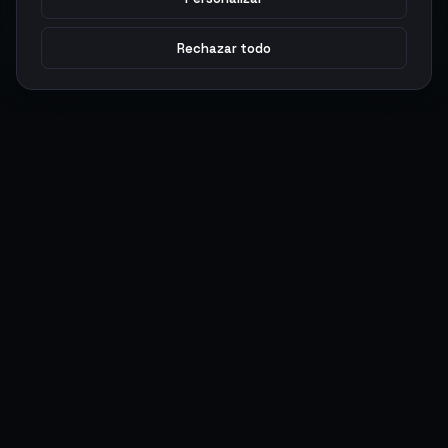
Rechazar todo
Argen
Gaming
Potencia tu juego con productos digitales premium. Entrega
rápida, pagos seguros, soporte 24/7.
SERVICIOS
LEGAL
Monedas
Términos y Condiciones
Top-Ups
Política de Privacidad
Tarjetas Regalo
Política de AML
Objetos
Política de Precios
Boosting
Cuentas
Intercambiar
Vender
ACCIONES DE USUARIO
CONECTAR
Ingresar
Discord
Regístrate
WhatsApp
ArgenPuntos
Trustpilot