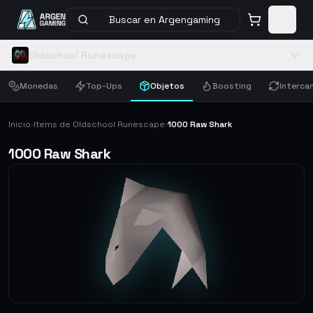
Buscar en Argengaming
Oldschool Runescape
Monedas
Top-Ups
Objetos
Boosting
Interca
Inicio
Items de Oldschool Runescape
1000 Raw Shark
›
›
1000 Raw Shark