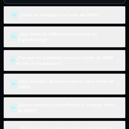
¿Cómo se entregan los items de OSRS?
02
▼
¿Qué items de OSRS puedo comprar en
03
▼
ArgenGaming?
¿Por qué los jugadores compran items de OSRS
04
▼
en vez de farmearlos?
¿Qué métodos de pago aceptan para items de
05
▼
OSRS?
¿Ganás cashback ArgenPoints al comprar items
06
▼
de OSRS?
¿Qué pasa si no pueden entregar mis items de