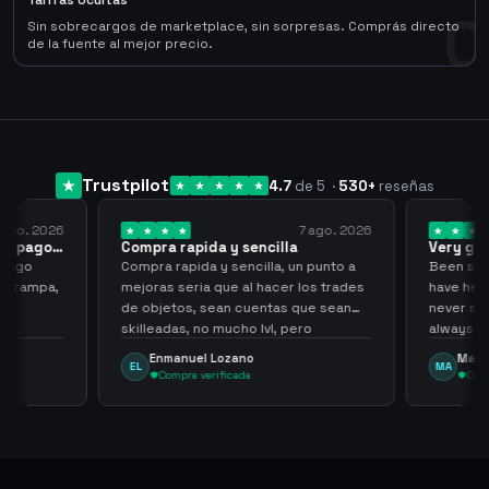
Tarifas Ocultas
0
Sin sobrecargos de marketplace, sin sorpresas. Comprás directo
de la fuente al mejor precio.
Trustpilot
4.7
de 5
·
530
+
reseñas
 ago. 2026
7 ago. 2026
 el pago…
Compra rapida y sencilla
Very go
 pago
Compra rapida y sencilla, un punto a
Been supp
e trampa,
mejoras seria que al hacer los trades
have held
de objetos, sean cuentas que sean
never sca
skilleadas, no mucho lvl, pero
always
tampoco una lvl 3, ya que puede
Enmanuel Lozano
Marti
EL
MA
comprometer mi cuenta
Compra verificada
Comp