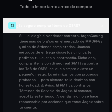
Todo lo importante antes de comprar
¿Es seguro comprar items de OSRS?
01
▲
Sí — si elegís al vendedor correcto. ArgenGaming
tiene más de 5 años en el mercado de MMORPGs
y miles de órdenes completadas. Usamos
métodos de entrega discretos y nunca te
pedimos tu usuario ni contraseña. Dicho eso,
comprar items con dinero real (RMT) va contra
los TdS de OSRS, así que siempre existe un
pequeño riesgo. Lo minimizamos con procesos
probados — pero siempre te lo decimos con
honestidad. ⚠️ Aviso: El RMT va contra los
Términos de Servicio de Jagex. Al comprar,
aceptás este riesgo. ArgenGaming no se hace
responsable por acciones que tome Jagex sobre
tu cuenta.