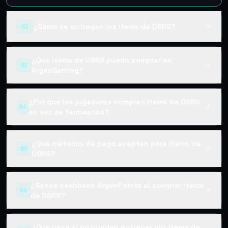
¿Cómo se entregan los items de OSRS?
02
▼
¿Qué items de OSRS puedo comprar en
03
▼
ArgenGaming?
¿Por qué los jugadores compran items de OSRS
04
▼
en vez de farmearlos?
¿Qué métodos de pago aceptan para items de
05
▼
OSRS?
¿Ganás cashback ArgenPoints al comprar items
06
▼
de OSRS?
¿Qué pasa si no pueden entregar mis items de