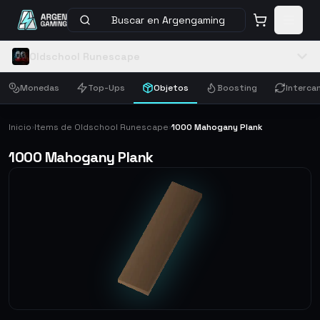
Buscar en Argengaming
Oldschool Runescape
Monedas
Top-Ups
Objetos
Boosting
Interca
Inicio
Items de Oldschool Runescape
1000 Mahogany Plank
›
›
1000 Mahogany Plank