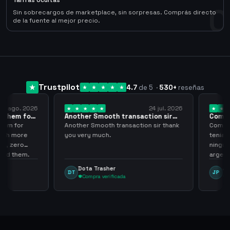
Tarifas Ocultas
0
Sin sobrecargos de marketplace, sin sorpresas. Comprás directo
de la fuente al mejor precio.
Trustpilot
4.7
de 5
·
530
+
reseñas
 ago. 2026
24 jul. 2026
them for
Another Smooth transaction sir
Compre 
thank…
los…
m for
Another Smooth transaction sir thank
Compre 5
th more
you very much.
tenia en 
 zero
ningún i
d them.
argenga
Dota Trasher
Juan
DT
JP
Compra verificada
Comp