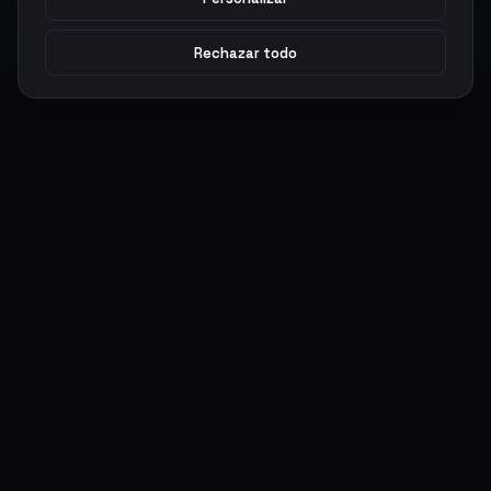
Rechazar todo
Argen
Gaming
Potencia tu juego con productos digitales premium. Entrega
rápida, pagos seguros, soporte 24/7.
SERVICIOS
LEGAL
Monedas
Términos y Condiciones
Top-Ups
Política de Privacidad
Tarjetas Regalo
Política de AML
Objetos
Política de Precios
Boosting
Cuentas
Intercambiar
Vender
ACCIONES DE USUARIO
CONECTAR
Ingresar
Discord
Regístrate
WhatsApp
ArgenPuntos
Trustpilot