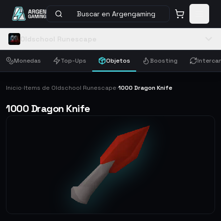
Buscar en Argengaming
Oldschool Runescape
Monedas
Top-Ups
Objetos
Boosting
Interca
Inicio
Items de Oldschool Runescape
1000 Dragon Knife
›
›
1000 Dragon Knife