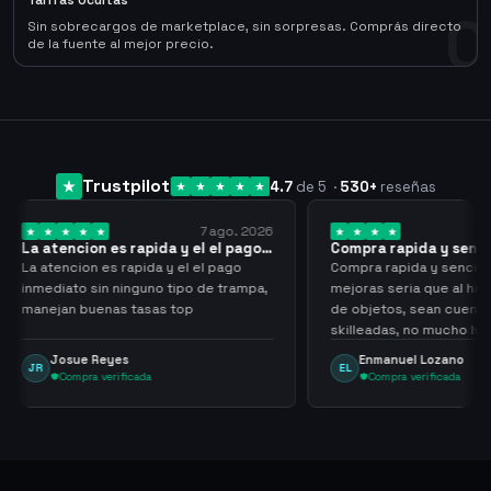
Tarifas Ocultas
0
Sin sobrecargos de marketplace, sin sorpresas. Comprás directo
de la fuente al mejor precio.
Trustpilot
4.7
de 5
·
530
+
reseñas
7 ago. 2026
7 ago. 2026
el el pago…
Compra rapida y sencilla
Very 
el pago
Compra rapida y sencilla, un punto a
Been su
 de trampa,
mejoras seria que al hacer los trades
have h
de objetos, sean cuentas que sean
never s
skilleadas, no mucho lvl, pero
always
tampoco una lvl 3, ya que puede
Enmanuel Lozano
Mar
EL
MA
comprometer mi cuenta
Compra verificada
C