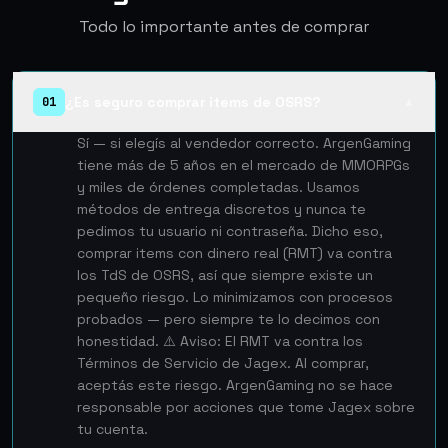
Todo lo importante antes de comprar
¿Es seguro comprar items de OSRS?
01
▲
Sí — si elegís al vendedor correcto. ArgenGaming
tiene más de 5 años en el mercado de MMORPGs
y miles de órdenes completadas. Usamos
métodos de entrega discretos y nunca te
pedimos tu usuario ni contraseña. Dicho eso,
comprar items con dinero real (RMT) va contra
los TdS de OSRS, así que siempre existe un
pequeño riesgo. Lo minimizamos con procesos
probados — pero siempre te lo decimos con
honestidad. ⚠️ Aviso: El RMT va contra los
Términos de Servicio de Jagex. Al comprar,
aceptás este riesgo. ArgenGaming no se hace
responsable por acciones que tome Jagex sobre
tu cuenta.