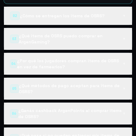
¿Cómo se entregan los items de OSRS?
02
▼
¿Qué items de OSRS puedo comprar en
03
▼
ArgenGaming?
¿Por qué los jugadores compran items de OSRS
04
▼
en vez de farmearlos?
¿Qué métodos de pago aceptan para items de
05
▼
OSRS?
¿Ganás cashback ArgenPoints al comprar items
06
▼
de OSRS?
¿Qué pasa si no pueden entregar mis items de