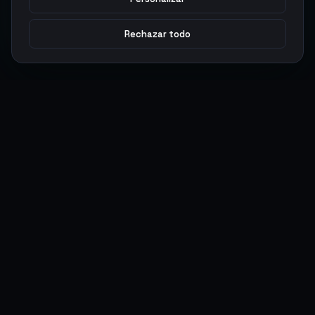
Rechazar todo
Argen
Gaming
Potencia tu juego con productos digitales premium. Entrega
rápida, pagos seguros, soporte 24/7.
SERVICIOS
LEGAL
Monedas
Términos y Condiciones
Top-Ups
Política de Privacidad
Tarjetas Regalo
Política de AML
Objetos
Política de Precios
Boosting
Cuentas
Intercambiar
Vender
ACCIONES DE USUARIO
CONECTAR
Ingresar
Discord
Regístrate
WhatsApp
ArgenPuntos
Trustpilot