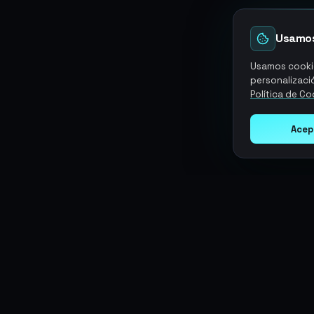
Usamos
Usamos cookie
personalizació
Política de Co
Acep
Argen
Gaming
SERVICIOS
Monedas
Top-Ups
Potencia tu juego con productos
Tarjetas Regalo
digitales premium. Entrega rápida,
Objetos
Boosting
pagos seguros, soporte 24/7.
Cuentas
Intercambiar
Vender