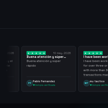
 may. 2026
10 may. 2026
Buena atención y súper
I have been wor
rápido
them for over…
pida y el
Buena atención y súper
I have been work
aciente
rápido
for over three or
 tuve
with more than 
transactions mad
problems, highl
Pablo Fernandez
mu tactico
PF
MT
them.
Compra verificada
Compra verifi