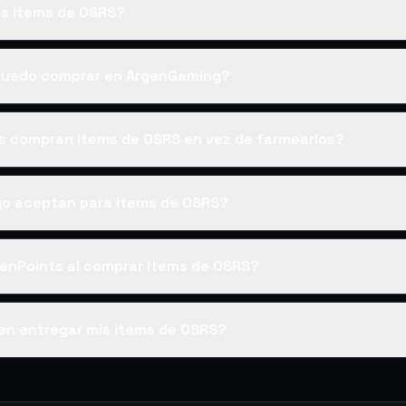
s items de OSRS?
puedo comprar en ArgenGaming?
es compran items de OSRS en vez de farmearlos?
o aceptan para items de OSRS?
enPoints al comprar items de OSRS?
en entregar mis items de OSRS?