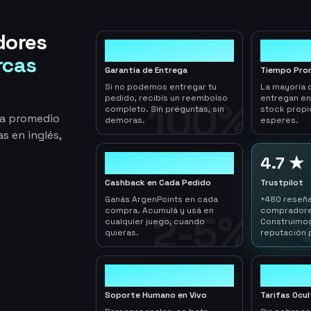
dores
100%
< 1hr
rcas
Garantía de Entrega
Tiempo Pro
Si no podemos entregar tu
La mayoría 
pedido, recibís un reembolso
entregan e
100%
completo. Sin preguntas, sin
stock propi
ga promedio
demoras.
esperes.
s en inglés,
2-5%
4.7 ★
Cashback en Cada Pedido
Trustpilot
Ganás ArgenPoints en cada
+480 reseña
compra. Acumulá y usá en
compradore
2-5%
cualquier juego, cuando
Construimos
quieras.
reputación 
24/7
0
Soporte Humano en Vivo
Tarifas Ocu