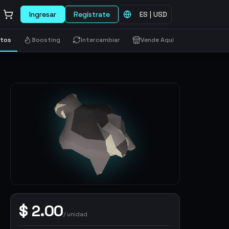
Ingresar
Regístrate
ES
|
USD
etos
Boosting
Intercambiar
Vende Aquí
$
2.00
/
unidad