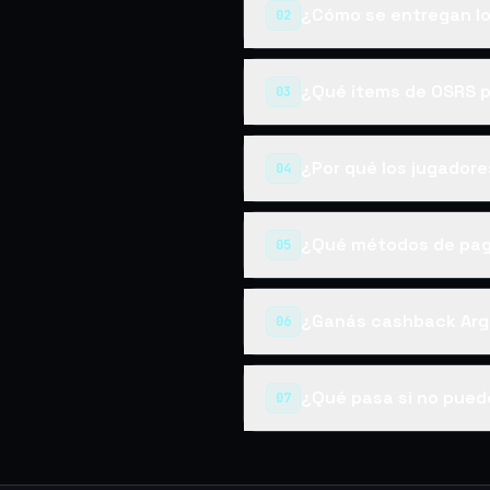
¿Cómo se entregan lo
02
¿Qué items de OSRS 
03
¿Por qué los jugador
04
¿Qué métodos de pag
05
¿Ganás cashback Arg
06
¿Qué pasa si no pued
07