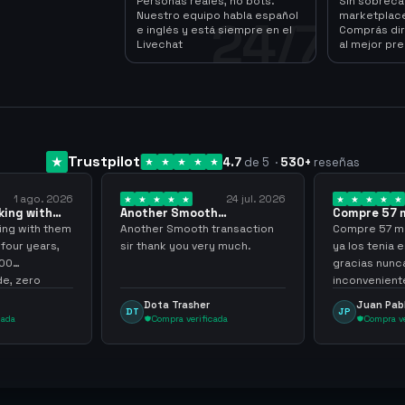
Personas reales, no bots.
Sin sobrec
Nuestro equipo habla español
marketplace
24/7
e inglés y está siempre en el
Comprás dir
Livechat
al mejor pre
Trustpilot
4.7
de 5
·
530
+
reseñas
1 ago. 2026
24 jul. 2026
king with
Another Smooth
Compre 57 m
 3 years
transaction sir thank…
minutos ya 
ing with them
Another Smooth transaction
Compre 57 m 
 four years,
sir thank you very much.
ya los tenia 
300
gracias nunc
e, zero
inconvenient
y recommend
argenganmin
Dota Trasher
Juan Pab
DT
JP
cada
Compra verificada
Compra ve