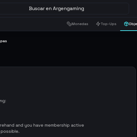
Buscar en Argengaming
Monedas
Top-Ups
Obj
mpas
ing:
orehand and you have membership active
 possible.