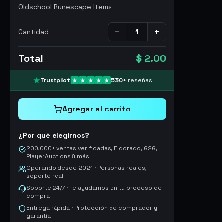
Oldschool Runescape Items
−
+
Cantidad
Total
$ 2.00
Trustpilot
530
+
reseñas
Agregar al carrito
¿Por qué elegirnos?
200,000+ ventas verificadas, Eldorado, G2G,
PlayerAuctions & más
Operando desde 2021 · Personas reales,
soporte real
Soporte 24/7 · Te ayudamos en tu proceso de
compra
Entrega rápida · Protección de comprador y
garantía