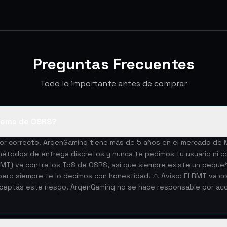
Preguntas Frecuentes
Todo lo importante antes de comprar
tems de OSRS?
edor correcto. ArgenGaming tiene más de 5 años en el mercado d
todos de entrega discretos y nunca te pedimos tu usuario ni co
(RMT) va contra los TdS de OSRS, así que siempre existe un peque
ro siempre te lo decimos con honestidad. ⚠️ Aviso: El RMT va con
aceptás este riesgo. ArgenGaming no se hace responsable por a