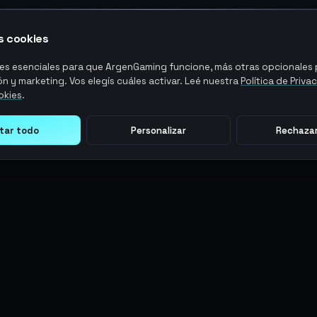
 cookies
s esenciales para que ArgenGaming funcione, más otras opcionales p
n y marketing. Vos elegís cuáles activar. Leé nuestra
Política de Priva
okies
.
tar todo
Personalizar
Rechazar
LEGAL
ACCIONES DE USUARIO
Términos y Condiciones
Ingresar
Política de Privacidad
Regístrate
Política de AML
ArgenPuntos
Política de Precios
Partnerships
Blog
Estado