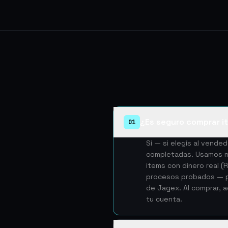
¿Es seguro comprar i
01
Sí — si elegís al vend
completadas. Usamos mé
items con dinero real 
procesos probados — pe
de Jagex. Al comprar, 
tu cuenta.