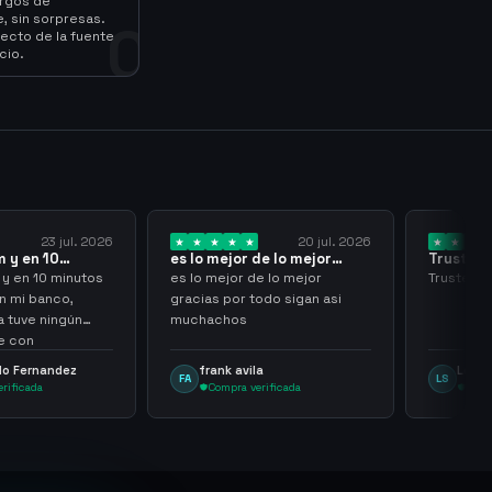
argos de
, sin sorpresas.
0
ecto de la fuente
cio.
23 jul. 2026
20 jul. 2026
 y en 10
es lo mejor de lo mejor
Trusted
los…
gracias por…
y en 10 minutos
es lo mejor de lo mejor
Trusted a
en mi banco,
gracias por todo sigan asi
a tuve ningún
muchachos
e con
g
lo Fernandez
frank avila
Leona
FA
LS
rificada
Compra verificada
Comp