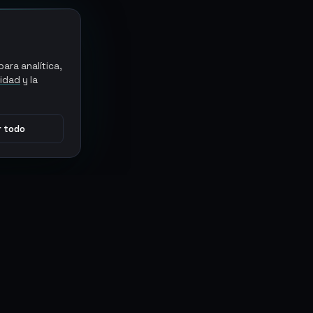
ara analítica,
cidad
y la
 todo
CONECTAR
MARKETPLACES
Sythe
Discord
Eldorado
WhatsApp
G2G
Trustpilot
PlayerAuctions
Gameboost