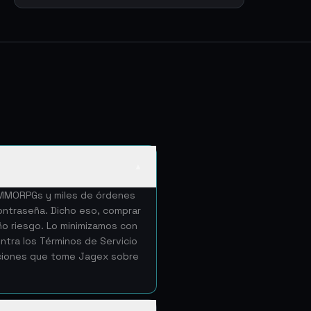
▲
e MMORPGs y miles de órdenes
ntraseña. Dicho eso, comprar
ño riesgo. Lo minimizamos con
tra los Términos de Servicio
cciones que tome Jagex sobre