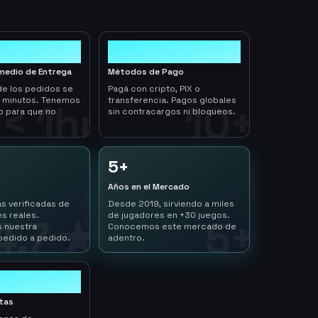
10+
medio de Entrega
Métodos de Pago
de los pedidos se
Pagá con cripto, PIX o
n minutos. Tenemos
transferencia. Pagos globales
< 1hr
10+
o para que no
sin contracargos ni bloqueos.
5+
Años en el Mercado
s verificadas de
Desde 2019, sirviendo a miles
s reales.
de jugadores en +30 juegos.
4.7 ★
5+
 nuestra
Conocemos este mercado de
pedido a pedido.
adentro.
ltas