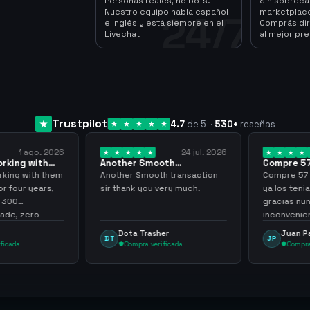
Personas reales, no bots.
Sin sobrec
Nuestro equipo habla español
marketplace
24/7
e inglés y está siempre en el
Comprás dir
Livechat
al mejor pre
Trustpilot
4.7
de 5
·
530
+
reseñas
1 ago. 2026
24 jul. 2026
king with
Another Smooth
Compre 57 m
 3 years
transaction sir thank…
minutos ya 
ing with them
Another Smooth transaction
Compre 57 m 
 four years,
sir thank you very much.
ya los tenia 
300
gracias nunc
e, zero
inconvenient
y recommend
argenganmin
Dota Trasher
Juan Pab
DT
JP
cada
Compra verificada
Compra ve