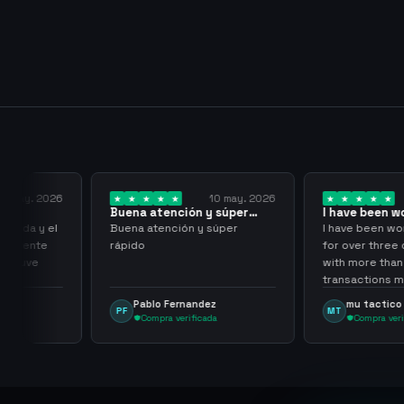
 may. 2026
10 may. 2026
Buena atención y súper
I have been wor
rápido
them for over…
pida y el
Buena atención y súper
I have been work
aciente
rápido
for over three or
 tuve
with more than 
transactions mad
problems, highl
Pablo Fernandez
mu tactico
PF
MT
them.
Compra verificada
Compra verifi