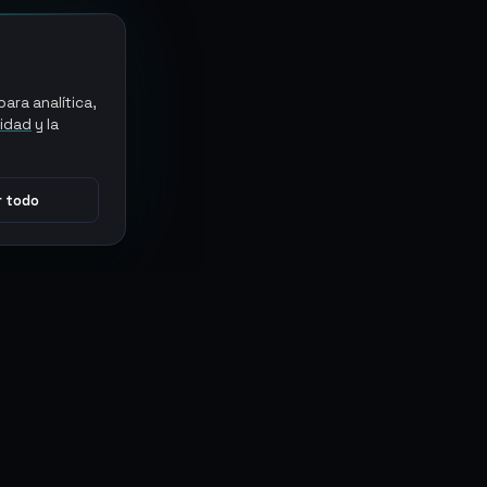
ara analítica,
cidad
y la
 todo
CONECTAR
MARKETPLACES
Sythe
Discord
Eldorado
WhatsApp
G2G
Trustpilot
PlayerAuctions
Gameboost