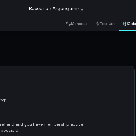
Buscar en Argengaming
Monedas
Top-Ups
Obj
ing:
orehand and you have membership active
 possible.