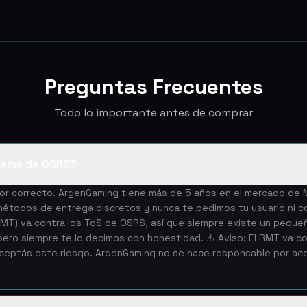
Preguntas Frecuentes
Todo lo importante antes de comprar
tems de OSRS?
edor correcto. ArgenGaming tiene más de 5 años en el mercado d
todos de entrega discretos y nunca te pedimos tu usuario ni co
(RMT) va contra los TdS de OSRS, así que siempre existe un peque
ro siempre te lo decimos con honestidad. ⚠️ Aviso: El RMT va con
aceptás este riesgo. ArgenGaming no se hace responsable por a