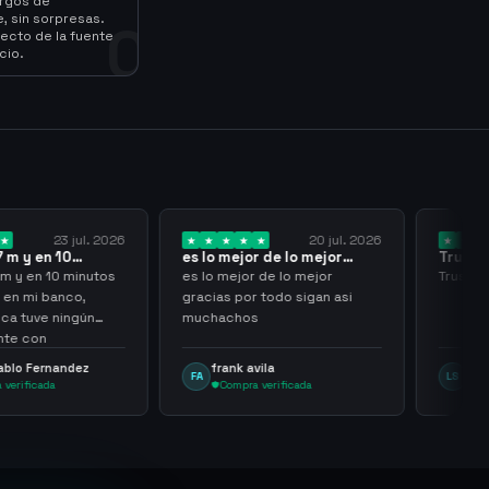
argos de
, sin sorpresas.
0
ecto de la fuente
cio.
23 jul. 2026
20 jul. 2026
 y en 10
es lo mejor de lo mejor
Trusted
los…
gracias por…
y en 10 minutos
es lo mejor de lo mejor
Trusted 
en mi banco,
gracias por todo sigan asi
a tuve ningún
muchachos
e con
g
lo Fernandez
frank avila
Leona
FA
LS
rificada
Compra verificada
Comp