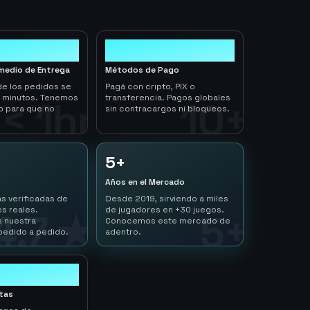
10+
medio de Entrega
Métodos de Pago
de los pedidos se
Pagá con cripto, PIX o
n minutos. Tenemos
transferencia. Pagos globales
< 1hr
10+
o para que no
sin contracargos ni bloqueos.
5+
Años en el Mercado
s verificadas de
Desde 2019, sirviendo a miles
s reales.
de jugadores en +30 juegos.
4.7 ★
5+
 nuestra
Conocemos este mercado de
pedido a pedido.
adentro.
ltas