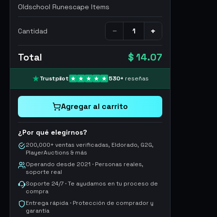
Oldschool Runescape Items
−
+
Cantidad
Total
$ 14.07
Trustpilot
530
+
reseñas
Agregar al carrito
¿Por qué elegirnos?
200,000+ ventas verificadas, Eldorado, G2G,
PlayerAuctions & más
Operando desde 2021 · Personas reales,
soporte real
Soporte 24/7 · Te ayudamos en tu proceso de
compra
Entrega rápida · Protección de comprador y
garantía