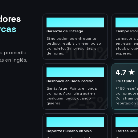
dores
100%
< 1hr
rcas
Garantía de Entrega
Tiempo Pro
Si no podemos entregar tu
La mayoría 
pedido, recibís un reembolso
entregan e
100%
completo. Sin preguntas, sin
stock propi
ga promedio
demoras.
esperes.
s en inglés,
2-5%
4.7 ★
Cashback en Cada Pedido
Trustpilot
Ganás ArgenPoints en cada
+480 reseña
compra. Acumulá y usá en
compradore
2-5%
cualquier juego, cuando
Construimos
quieras.
reputación 
24/7
0
Soporte Humano en Vivo
Tarifas Ocu