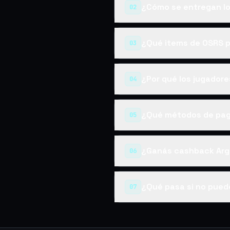
¿Cómo se entregan lo
02
¿Qué items de OSRS 
03
¿Por qué los jugador
04
¿Qué métodos de pag
05
¿Ganás cashback Arg
06
¿Qué pasa si no pued
07