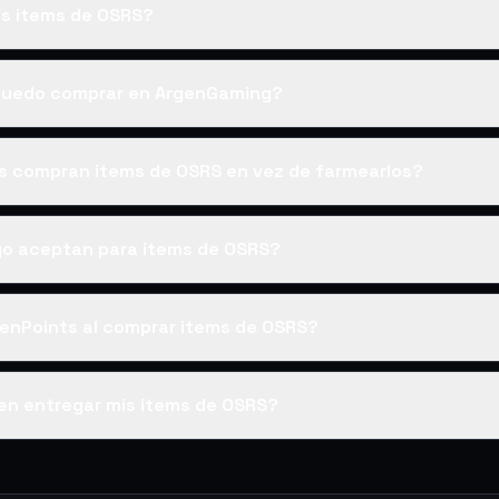
s items de OSRS?
puedo comprar en ArgenGaming?
es compran items de OSRS en vez de farmearlos?
o aceptan para items de OSRS?
enPoints al comprar items de OSRS?
en entregar mis items de OSRS?