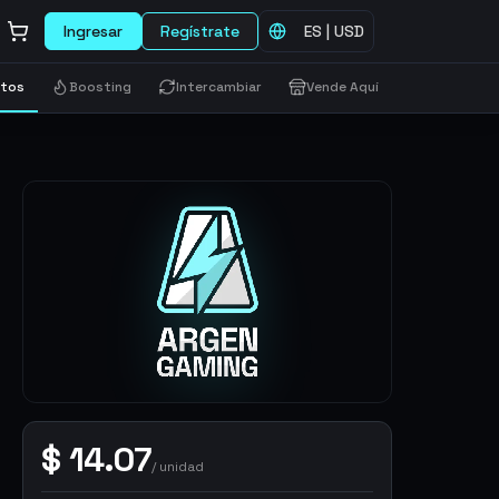
Ingresar
Regístrate
ES
|
USD
etos
Boosting
Intercambiar
Vende Aquí
$
14.07
/
unidad