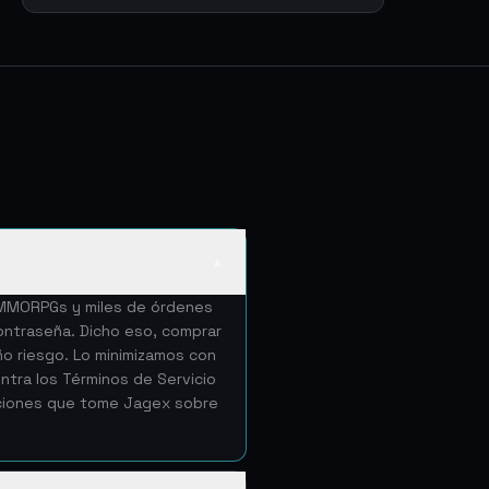
▲
e MMORPGs y miles de órdenes
ntraseña. Dicho eso, comprar
ño riesgo. Lo minimizamos con
tra los Términos de Servicio
cciones que tome Jagex sobre