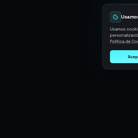
Usamos
Usamos cookie
personalizació
Política de Co
Acep
Argen
Gaming
SERVICIOS
Monedas
Top-Ups
Potencia tu juego con productos
Tarjetas Regalo
digitales premium. Entrega rápida,
Objetos
Boosting
pagos seguros, soporte 24/7.
Cuentas
Intercambiar
Vender