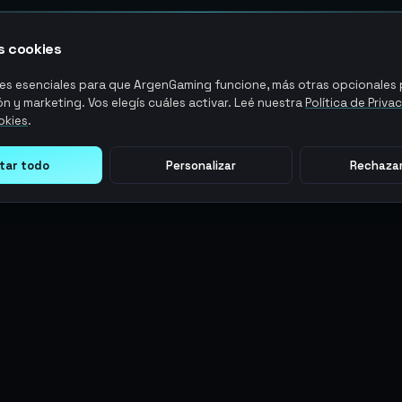
 cookies
s esenciales para que ArgenGaming funcione, más otras opcionales p
n y marketing. Vos elegís cuáles activar. Leé nuestra
Política de Priva
okies
.
tar todo
Personalizar
Rechazar
LEGAL
ACCIONES DE USUARIO
Términos y Condiciones
Ingresar
Política de Privacidad
Regístrate
Política de AML
ArgenPuntos
Política de Precios
Partnerships
Blog
Estado