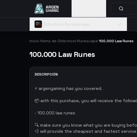
Catálogo
Oldschool Runescape
Inicio
Items de Oldschool Runescape
100.000 Law Runes
›
›
100.000 Law Runes
DESCRIPCIÓN
⚡ argengaming has you covered.
📦 with this purchase, you will receive the follow
- 100.000 law runes
🔍 make sure you know what you are buying bef
💨 will provide the cheapest and fastest service