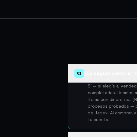
¿Es seguro comprar i
01
Sí — si elegís al vend
completadas. Usamos mé
items con dinero real 
procesos probados — pe
de Jagex. Al comprar, 
tu cuenta.