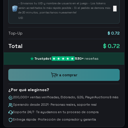
- Envianos tu UID y nombre de usuario en el juego - Los tokens
serán acreditados lo más rápido posible - Si el pedido se demora más
✕
de 20 minutos, ¡contactanos nuevamente!
UID
Top-Up
$ 0.72
Total
$ 0.72
Trustpilot
530
+
reseñas
Ir a comprar
¿Por qué elegirnos?
200,000+ ventas verificadas, Eldorado, G2G, PlayerAuctions & más
Operando desde 2021 · Personas reales, soporte real
Soporte 24/7 · Te ayudamos en tu proceso de compra
Entrega rápida · Protección de comprador y garantía