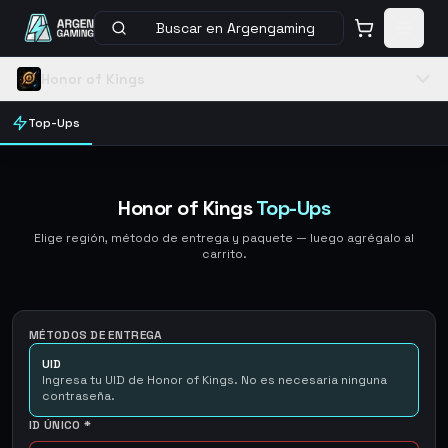
Buscar en Argengaming
Honor of Kings
Top-Ups
Honor of Kings
Top-Ups
Elige región, método de entrega y paquete — luego agrégalo al
carrito.
MÉTODOS DE ENTREGA
UID
Ingresa tu UID de Honor of Kings. No es necesaria ninguna
contraseña.
ID ÚNICO
*