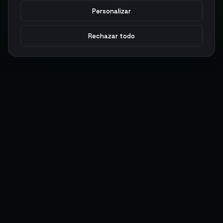
Personalizar
Rechazar todo
Argen
Gaming
Potencia tu juego con productos digitales premium. Entrega
rápida, pagos seguros, soporte 24/7.
SERVICIOS
LEGAL
Monedas
Términos y Condiciones
Top-Ups
Política de Privacidad
Tarjetas Regalo
Política de AML
Objetos
Política de Precios
Boosting
Cuentas
Intercambiar
Vender
ACCIONES DE USUARIO
CONECTAR
Ingresar
Discord
Regístrate