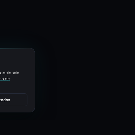
 opcionais
ica de
 todos
CONECTE-SE
MARKETPLACES